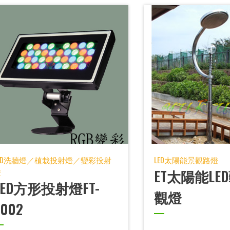
LED洗牆燈／植栽投射燈／變彩投射
LED太陽能景觀路燈
燈
ET太陽能LE
LED方形投射燈FT-
觀燈
3002