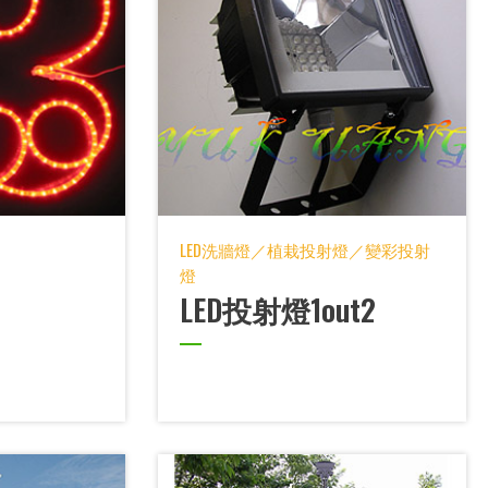
LED洗牆燈／植栽投射燈／變彩投射
燈
LED投射燈1out2