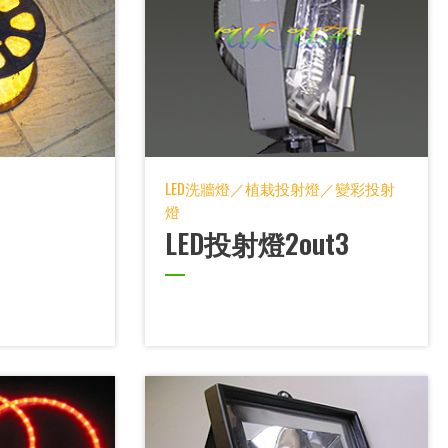
LED洗牆燈／植栽投射燈／變彩投射
燈
LED投射燈2out3