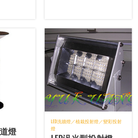
LED洗牆燈／植栽投射燈／變彩投射
步道燈
燈