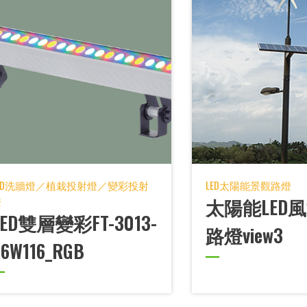
LED洗牆燈／植栽投射燈／變彩投射
LED太陽能景觀路燈
燈
太陽能LED
LED雙層變彩FT-3013-
路燈view3
36W116_RGB