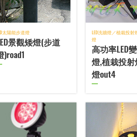
ED太陽能步道燈
LED洗牆燈／植栽投
LED景觀矮燈(步道
燈
高功率LED
燈)road1
燈,植栽投射
燈out4