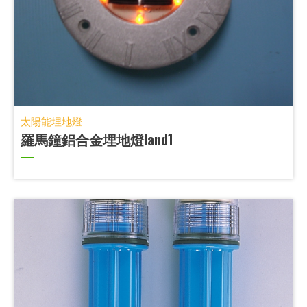
太陽能埋地燈
羅馬鐘鋁合金埋地燈land1