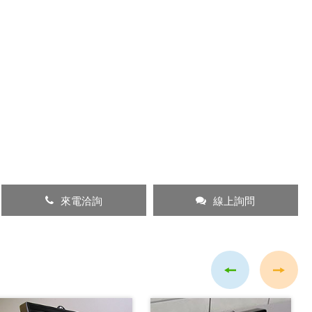
來電洽詢
線上詢問